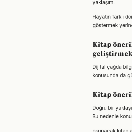
yaklaşım.
Hayatın farklı dö
göstermek yerine
Kitap öneri
geliştirme
Dijital çağda bil
konusunda da gü
Kitap öneri
Doğru bir yaklaşı
Bu nedenle konu
okunacak kitaplar