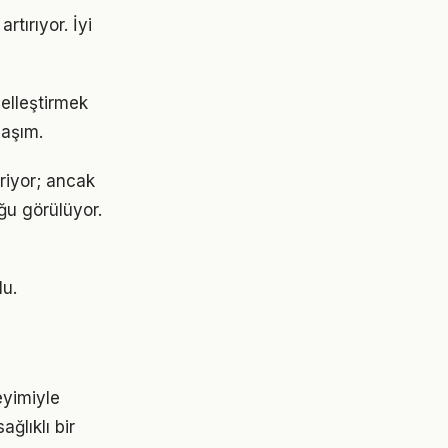
rtırıyor. İyi
iselleştirmek
laşım.
eriyor; ancak
ğu görülüyor.
i
lu.
eyimiyle
ğlıklı bir