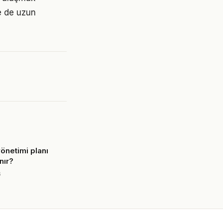
e de uzun
 yönetimi planı
nır?
6