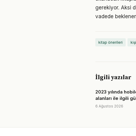
gerekiyor. Aksi
vadede beklenen
kitap önerileri
kiş
İlgili yazılar
2023 yılında hobile
alanları ile ilgili 
6 Ağustos 2026