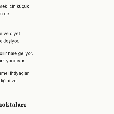
tmek için küçük
em de
e ve diyet
ekleşiyor.
lir hale geliyor.
rk yaratıyor.
emel ihtiyaçlar
liğini ve
noktaları