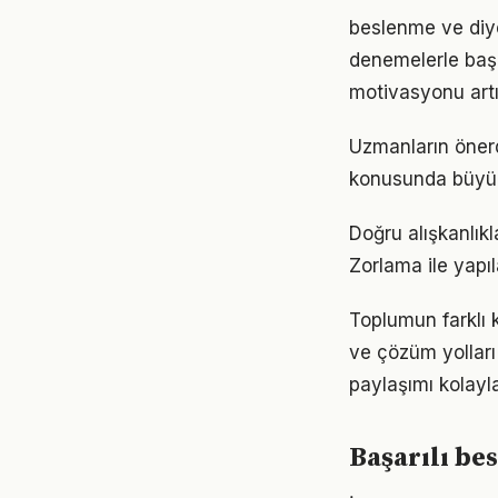
beslenme ve diye
denemelerle başl
motivasyonu artır
Uzmanların önerd
konusunda büyük d
Doğru alışkanlık
Zorlama ile yapıl
Toplumun farklı 
ve çözüm yolları
paylaşımı kolayla
Başarılı be