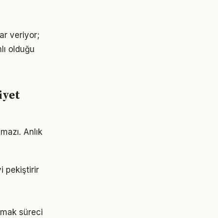
ar veriyor;
lı olduğu
iyet
mazı. Anlık
pekiştirir
pmak süreci