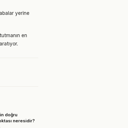
çabalar yerine
 tutmanın en
aratıyor.
çin doğru
oktası neresidir?