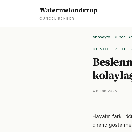
Watermelondrrop
GÜNCEL REHBER
Anasayfa
·
Güncel R
GÜNCEL REHBE
Beslenm
kolayla
4 Nisan 2026
Hayatın farklı d
direnç göstermek