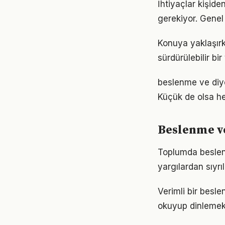
İhtiyaçlar kişide
gerekiyor. Genel 
Konuya yaklaşırk
sürdürülebilir bi
beslenme ve diy
Küçük de olsa he
Beslenme ve
Toplumda beslenme
yargılardan sıyrı
Verimli bir besl
okuyup dinlemek d