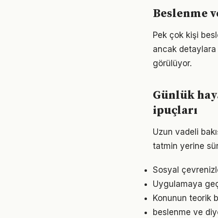
Beslenme ve 
Pek çok kişi bes
ancak detaylara
görülüyor.
Günlük haya
ipuçları
Uzun vadeli bakı
tatmin yerine sü
Sosyal çevrenizl
Uygulamaya geçme
Konunun teorik b
beslenme ve diy