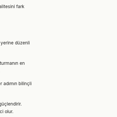
itesini fark
r yerine düzenli
şturmanın en
.
 adımın bilinçli
üçlendirir.
i olur.