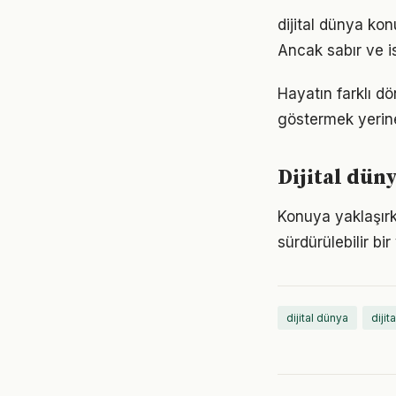
dijital dünya ko
Ancak sabır ve is
Hayatın farklı dö
göstermek yerine
Dijital dün
Konuya yaklaşırke
sürdürülebilir bi
dijital dünya
dijit