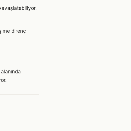
avaşlatabiliyor.
işime direnç
a alanında
or.